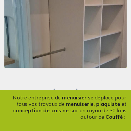
Previous
Next
Notre entreprise de
menuisier
se déplace pour
tous vos travaux de
menuiserie
,
plaquiste
et
conception de cuisine
sur un rayon de 30 kms
autour de
Couffé
: