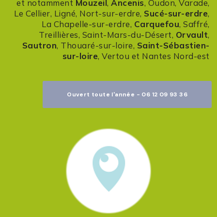
et notamment
Mouzeil
,
Ancenis
, Oudon, Varade,
Le Cellier, Ligné, Nort-sur-erdre,
Sucé-sur-erdre
,
La Chapelle-sur-erdre,
Carquefou
, Saffré,
Treillières, Saint-Mars-du-Désert,
Orvault
,
Sautron
, Thouaré-sur-loire,
Saint-Sébastien-
sur-loire
, Vertou et Nantes Nord-est
Ouvert toute l'année - 06 12 09 93 36