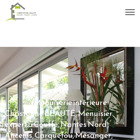
Menuiserie intérieure
Christophe LÉAUTÉ, Menuisier
expert à Couffé, Nantes Nord ,
Ancenis, Carquefou, Mésanger,